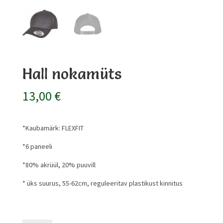
Hall nokamüts
13,00
€
*Kaubamärk: FLEXFIT
*6 paneeli
*80% akrüül, 20% puuvill
* üks suurus, 55-62cm, reguleeritav plastikust kinnitus