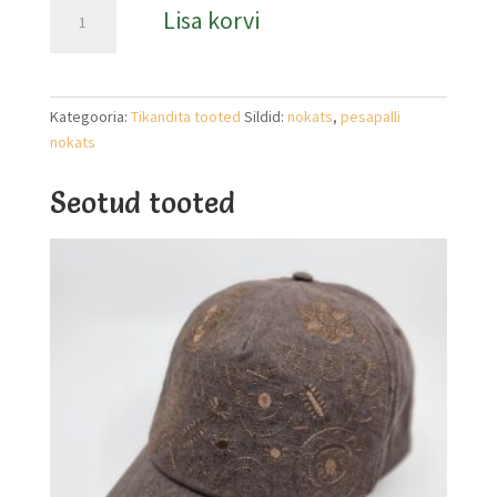
Hall
Lisa korvi
nokamüts
kogus
Kategooria:
Tikandita tooted
Sildid:
nokats
,
pesapalli
nokats
Seotud tooted