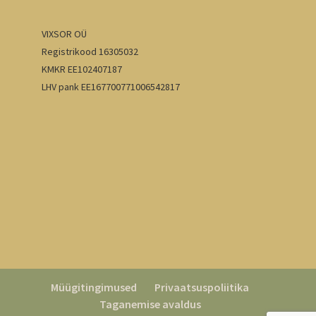
VIXSOR OÜ
Registrikood 16305032
KMKR EE102407187
LHV pank EE167700771006542817
Müügitingimused
Privaatsuspoliitika
Taganemise avaldus