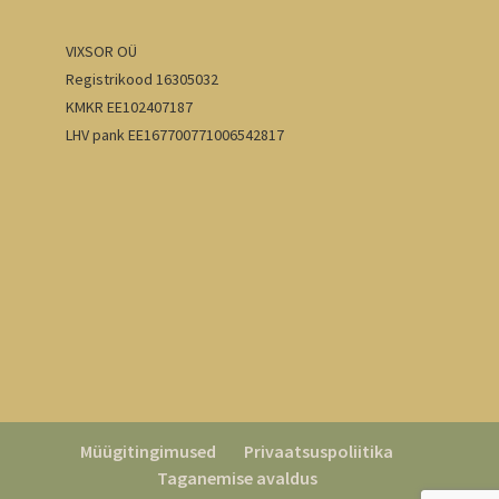
VIXSOR OÜ
Registrikood 16305032
KMKR EE102407187
LHV pank EE167700771006542817
Müügitingimused
Privaatsuspoliitika
Taganemise avaldus