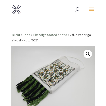
Esileht
/
Pood
/
Tikandiga tooted
/
Kotid
/ Väike voodriga
rahvuslik kott “002”