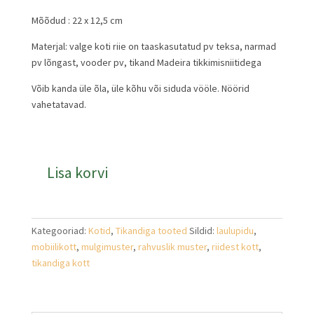
Mõõdud : 22 x 12,5 cm
Materjal: valge koti riie on taaskasutatud pv teksa, narmad
pv lõngast, vooder pv, tikand Madeira tikkimisniitidega
Võib kanda üle õla, üle kõhu või siduda vööle. Nöörid
vahetatavad.
Väike
Lisa korvi
voodriga
rahvuslik
kott
"002"
Kategooriad:
Kotid
,
Tikandiga tooted
Sildid:
laulupidu
,
kogus
mobiilikott
,
mulgimuster
,
rahvuslik muster
,
riidest kott
,
tikandiga kott